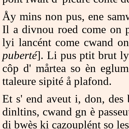
Åy mins non pus, ene samwi
Il a divnou roed come on p
lyi lancént come cwand on
puberté
]. Li pus ptit brut 
côp d' mårtea so èn eglumea
ttaleure sipité å plafond.
Et s' end aveut i, don, des 
dinltins, cwand gn è passeu
di bwès ki cazouplént so les