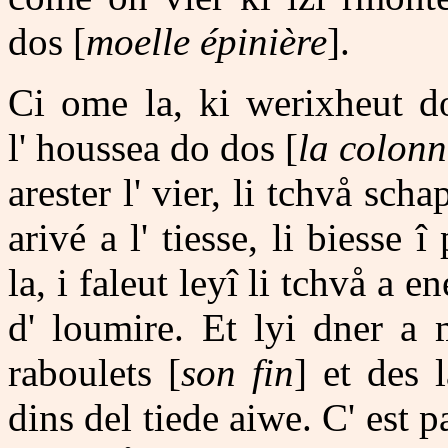
dos [
moelle épinière
].
Ci ome la, ki werixheut do 
l' houssea do dos [
la colonn
arester l' vier, li tchvå sch
arivé a l' tiesse, li biesse î
la, i faleut leyî li tchvå a 
d' loumire. Et lyi dner a
raboulets [
son fin
] et des 
dins del tiede aiwe. C' est pas