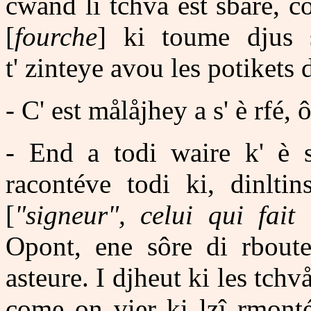
cwand li tchvå est sbaré, 
[
fourche
] ki toume djus 
t' zinteye avou les potikets 
- C' est målåjhey a s' è rfé,
- End a todi waire k' è 
racontéve todi ki, dinlti
[
"signeur", celui qui fai
Opont, ene sôre di rbout
asteure. I djheut ki les tchvå
come on vier ki lzî rmonté