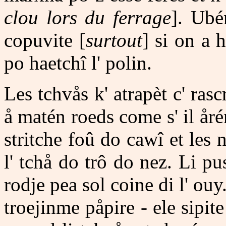
clou lors du ferrage
]. Ubé
copuvite [
surtout
] si on a 
po haetchî l' polin.
Les tchvås k' atrapèt c' rasc
å matén roeds come s' il årén
stritche foû do cawî et les 
l' tchå do trô do nez. Li pus
rodje pea sol coine di l' ouy. 
troejinme påpire - ele sipite