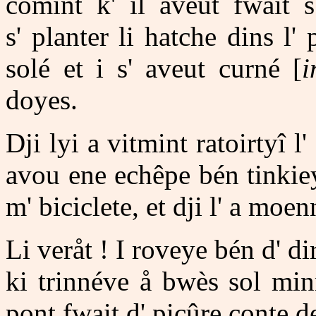
comint k' il aveut fwait 
s' planter li hatche dins l'
solé et i s' aveut curné [
i
doyes.
Dji lyi a vitmint ratoirtyî 
avou ene echêpe bén tinkieye
m' biciclete, et dji l' a moe
Li veråt ! I roveye bén d' di
ki trinnéve å bwès sol min
pont fwait d' picûre conte de