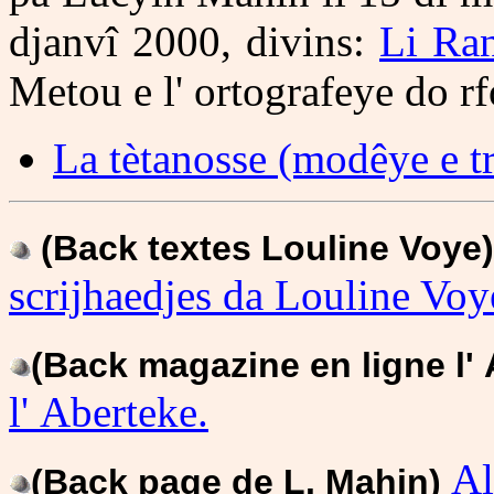
djanvî 2000, divins:
Li Ran
Metou e l' ortografeye do 
La tètanosse (modêye e tr
(Back textes Louline Voye
scrijhaedjes da Louline Voy
(Back magazine en ligne l'
l' Aberteke.
Al
(Back page de L. Mahin)