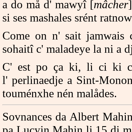
a do må d' mawyî [
mâcher
si ses mashales srént ratnow
Come on n' sait jamwais co
sohaitî c' maladeye la ni a dj
C' est po ça ki, li ci ki 
l' perlinaedje a Sint-Mono
touménxhe nén malådes.
Sovnances da Albert Mahin 
pa Lucyin Mahin li 15 di ma