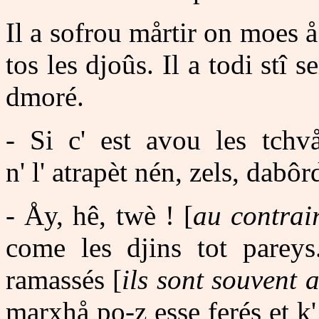
Il a sofrou mårtir on moes å
tos les djoûs. Il a todi stî se
dmoré.
- Si c' est avou les tchvå
n' l' atrapèt nén, zels, dabôr
- Åy, hê, twè ! [
au contrai
come les djins tot pareys
ramassés [
ils sont souvent a
marxhå po-z esse ferés et k' 