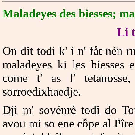
Maladeyes des biesses; ma
Li 
On dit todi k' i n' fåt nén 
maladeyes ki les biesses e
come t' as l' tetanosse,
sorroedixhaedje.
Dji m' sovénrè todi do Tot
avou mi so ene côpe al Pîre