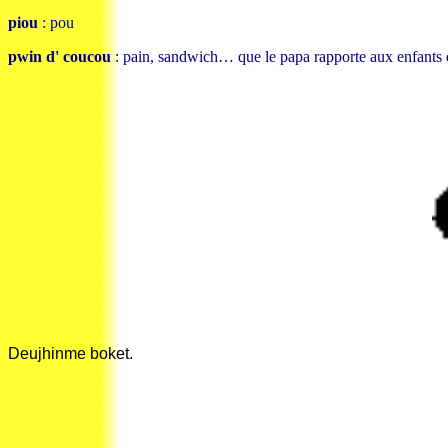
piou
: pou
pwin d' coucou
: pain, sandwich… que le papa rapporte aux enfants d
Deujhinme boket.