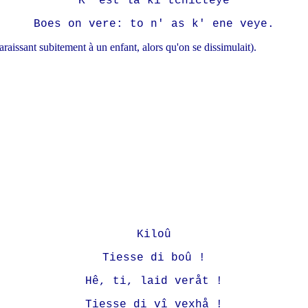
K' est la ki tchicteye
Boes on vere: to n' as k' ene veye.
aissant subitement à un enfant, alors qu'on se dissimulait).
Kiloû
Tiesse di boû !
Hê, ti, laid veråt !
Tiesse di vî vexhå !