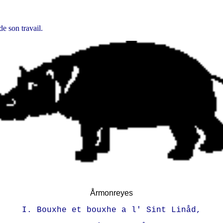
e son travail.
Årmonreyes
I. Bouxhe et bouxhe a l' Sint Linåd,