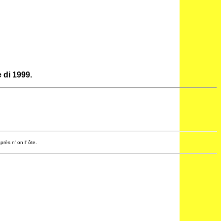
 di 1999.
rès n' on l' ôte.