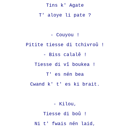
Tins k' Agate
T' aloye li pate ?
- Couyou !
Pitite tiesse di tchivroû !
- Biss calalê !
Tiesse di vî boukea !
T' es nén bea
Cwand k' t' es ki brait.
- Kilou,
Tiesse di boû !
Ni t' fwais nén laid,