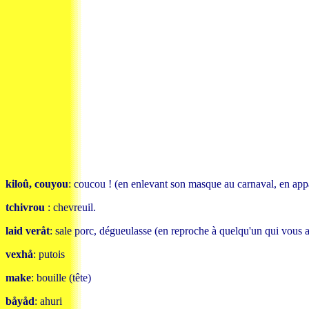
kiloû, couyou
: coucou ! (en enlevant son masque au carnaval, en appar
tchivrou
: chevreuil.
laid veråt
: sale porc, dégueulasse (en reproche à quelqu'un qui vous a
vexhå
: putois
make
: bouille (tête)
båyåd
: ahuri