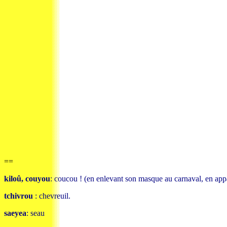
==
kiloû, couyou
: coucou ! (en enlevant son masque au carnaval, en appar
tchivrou
: chevreuil.
saeyea
: seau