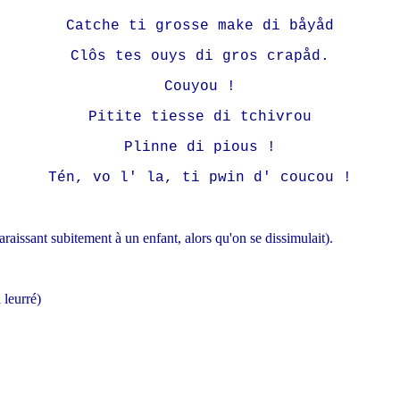
Catche ti grosse make di båyåd
Clôs tes ouys di gros crapåd.
Couyou !
Pitite tiesse di tchivrou
Plinne di pious !
Tén, vo l' la, ti pwin d' coucou !
aissant subitement à un enfant, alors qu'on se dissimulait).
 leurré)