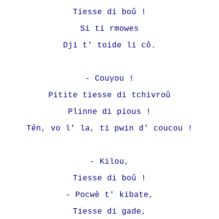
Tiesse di boû !
Si ti rmowes
Dji t' toide li cô.
- Couyou !
Pitite tiesse di tchivroû
Plinne di pious !
Tén, vo l' la, ti pwin d' coucou !
- Kilou,
Tiesse di boû !
- Pocwè t' kibate,
Tiesse di gade,