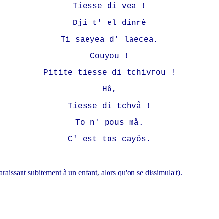
Tiesse di vea !
Dji t' el dinrè
Ti saeyea d' laecea.
Couyou !
Pitite tiesse di tchivrou !
Hô,
Tiesse di tchvå !
To n' pous må.
C' est tos cayôs.
aissant subitement à un enfant, alors qu'on se dissimulait).