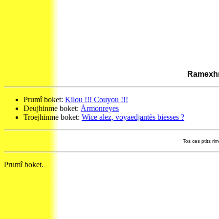
Ramexhnê
Prumî boket:
Kilou !!! Couyou !!!
Deujhinme boket:
Årmonreyes
Troejhinme boket:
Wice alez, voyaedjantès biesses ?
Tos ces ptits ri
Prumî boket.