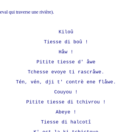
eval qui traverse une rivière).
Kiloû
Tiesse di boû !
Håw !
Pitite tiesse d' åwe
Tchesse evoye ti rascråwe.
Tén, vén, dji t' contrè ene flåwe.
Couyou !
Pitite tiesse di tchivrou !
Abeye !
Tiesse di halcotî