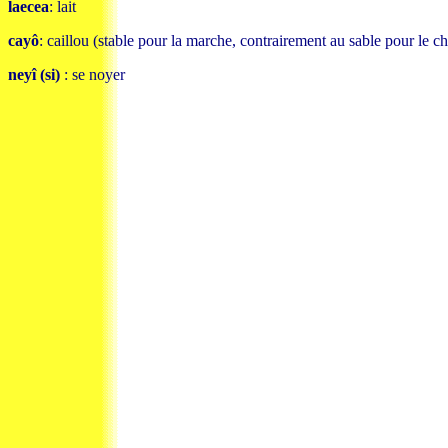
laecea
: lait
cayô
: caillou (stable pour la marche, contrairement au sable pour le ch
neyî (si)
: se noyer