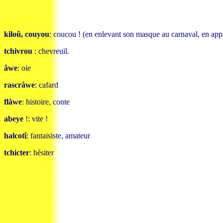
kiloû, couyou
: coucou ! (en enlevant son masque au carnaval, en appar
tchivrou
: chevreuil.
åwe
: oie
rascråwe
: cafard
flåwe
: histoire, conte
abeye
!: vite !
halcotî
: fantaisiste, amateur
tchicter
: hésiter