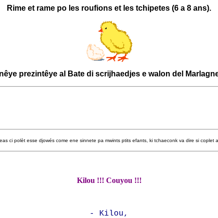
Rime et rame po les roufions et les tchipetes (6 a 8 ans).
ye prezintêye al Bate di scrijhaedjes e walon del Marlagne
meas ci polèt esse djowés come ene sinnete pa mwints ptits efants, ki tchaeconk va dire si coplet ap
Kilou !!! Couyou !!!
- Kilou,