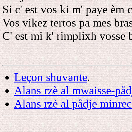
Si c' est vos ki m' paye èm
Vos vikez tertos pa mes bras
C' est mi k' rimplixh vosse
Leçon shuvante
.
Alans rzè al mwaisse-på
Alans rzè al pådje minre