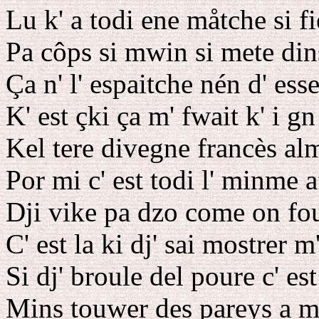
Lu k' a todi ene måtche si fi
Pa côps si mwin si mete dins
Ça n' l' espaitche nén d' ess
K' est çki ça m' fwait k' i g
Kel tere divegne francès a
Por mi c' est todi l' minme a
Dji vike pa dzo come on fo
C' est la ki dj' sai mostrer m
Si dj' broule del poure c' es
Mins touwer des pareys a mi