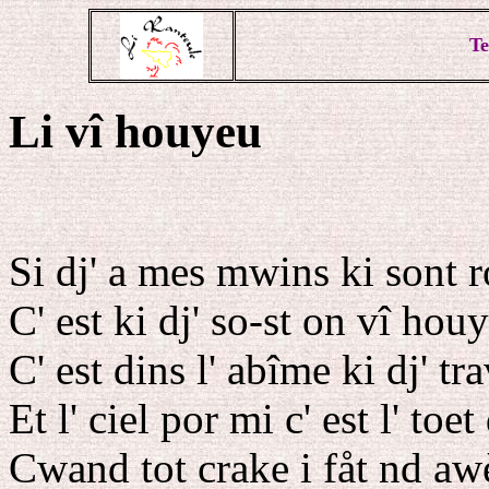
Te
Li vî houyeu
Si dj' a mes mwins ki sont 
C' est ki dj' so-st on vî hou
C' est dins l' abîme ki dj' tr
Et l' ciel por mi c' est l' toet
Cwand tot crake i fåt nd aw