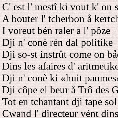
C' est l' mestî ki vout k' on 
A bouter l' tcherbon å kertc
I voreut bén raler a l' pôze
Dji n' conè rén dal politike
Dji so-st instrût come on bå
Dins les afaires d' aritmetik
Dji n' conè ki «huit paumes
Dji côpe el beur å Trô des 
Tot en tchantant dji tape sol
Cwand l' directeur vént dins