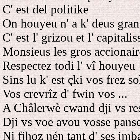
C' est del politike
On houyeu n' a k' deus gra
C' est l' grizou et l' capitalis
Monsieus les gros accionair
Respectez todi l' vî houyeu
Sins lu k' est çki vos frez so
Vos crevrîz d' fwin vos ...
A Châlerwè cwand dji vs re
Dji vs voe avou vosse pans
Ni fjhoz nén tant d' ses imb