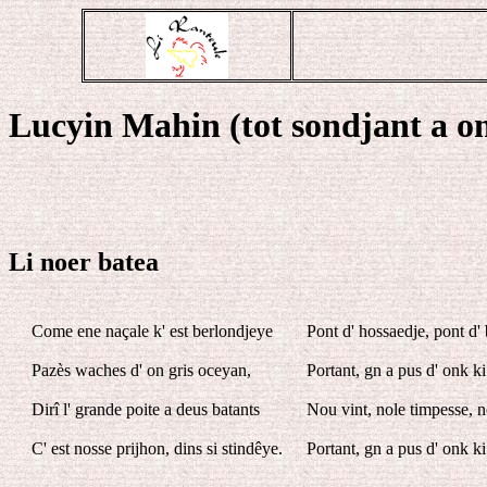
Lucyin Mahin (tot sondjant a on
Li noer batea
Come ene naçale k' est berlondjeye
Pont d' hossaedje, pont d'
Pazès waches d' on gris oceyan,
Portant, gn a pus d' onk ki
Dirî l' grande poite a deus batants
Nou vint, nole timpesse, n
C' est nosse prijhon, dins si stindêye.
Portant, gn a pus d' onk ki