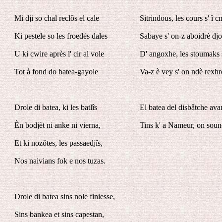
Mi dji so chal reclôs el cale
Sitrindous, les cours s' î 
Ki pestele so les froedès dales
Sabaye s' on-z aboidrè dj
U ki cwire après l' cir al vole
D' angoxhe, les stoumaks s
Tot å fond do batea-gayole
Va-z è vey s' on ndè rexh
Drole di batea, ki les batlîs
El batea del disbåtche ava
Èn bodjèt ni anke ni vierna,
Tins k' a Nameur, on soun
Et ki nozôtes, les passaedjîs,
Nos naivians fok e nos tuzas.
Drole di batea sins nole finiesse,
Sins bankea et sins capestan,