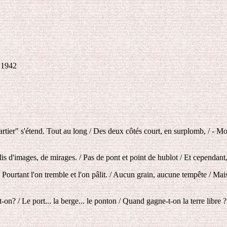
s 1942
ier" s'étend. Tout au long / Des deux côtés court, en surplomb, / - Moi, 
 d'images, de mirages. / Pas de pont et point de hublot / Et cependant, te
/ Pourtant l'on tremble et l'on pâlit. / Aucun grain, aucune tempête / M
on? / Le port... la berge... le ponton / Quand gagne-t-on la terre libre ?