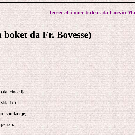
Tecse: «Li noer batea» da Lucyin Ma
 boket da Fr. Bovesse)
 balancinaedje;
 sblarixh.
ou shoflaedje;
 perixh.