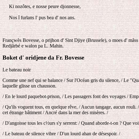
Ki nozôtes, e nosse peure djonnesse,
Nos î furlans l' pus bea d' nos ans.
Françwès Bovesse, o prijhon d' Sint Djiye (Brussele), o moes d' mås
Redjårbé e walon pa L. Mahin.
Boket d' oridjene da Fr. Bovesse
Le bateau noir
Comme une nef qui se balance / Sur l'Océan gris du silence, / Le "Quart
laquelle glisse un chausson.
/ En le lourd paquebot-prison, / Les passagers font des voyages / Emplis
/ Qu'ils voguent tous, en quelque rêve, / Aucun tangage, aucun rouli. 
cet étrange bâtiment / Ancré dans la mer des misères. /
/ D'angoisse tous les c½urs s'y serrent: / Quand aborde-t-on ? Que voit-
/ Le bateau de silence vibre / D'un lourd ahan de désespoir. /