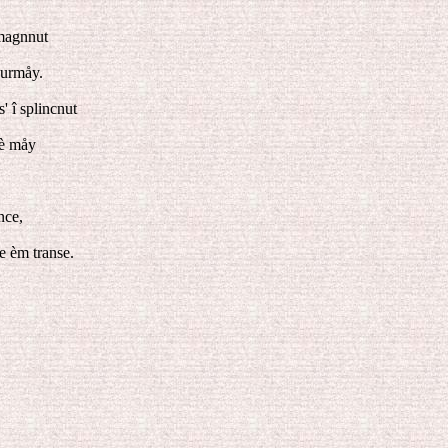
cmagnnut
ourmåy.
' î splincnut
rè måy
nce,
e èm transe.