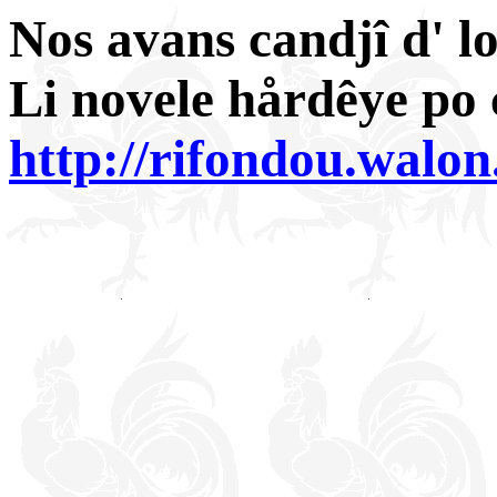
Nos avans candjî d' lo
Li novele hårdêye po ci
http://rifondou.walo